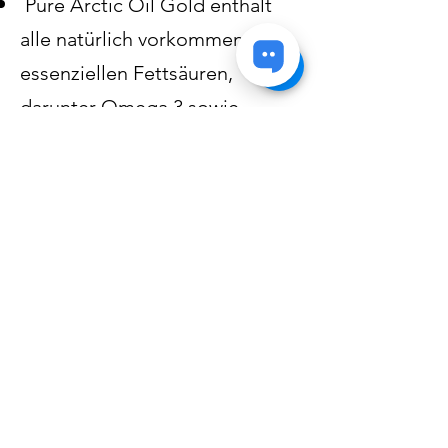
Pure Arctic Oil Gold enthält
alle natürlich vorkommenden
essenziellen Fettsäuren,
darunter Omega 3 sowie
Omega 5, 7, 9 und 11.
Pure Arctic Oil Gold besitzt
eine niedrige Oxidationsstufe
und damit gleichzeitig einen
niedrigen TOTOX-Wert.
Pure Arctic Oil Gold versorgt
uns mit dem gleichen
Verhältnis von DHA/EPA zu
Omega 3, wie es in
menschlichen Zellmembranen